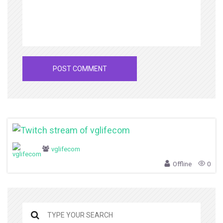
vglifecom
Offline
0