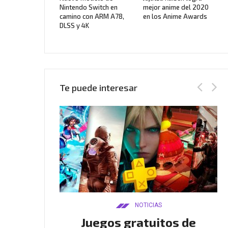
Nintendo Switch en
mejor anime del 2020
camino con ARM A78,
en los Anime Awards
DLSS y 4K
Te puede interesar
AS
NOTICIAS
Twitch
Juegos gratuitos de
B