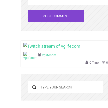
vglifecom
Offline
0