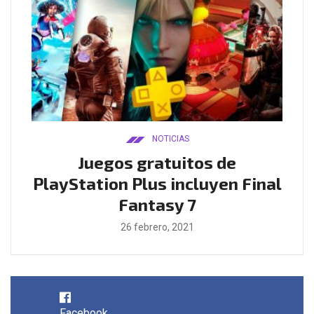
NOTICIAS
ado
Juegos gratuitos de
B
ease
PlayStation Plus incluyen Final
l
Fantasy 7
26 febrero, 2021
Facebook