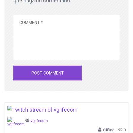
que haga un comentario.
vglifecom
Offline
0