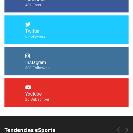
481
Fans
Twitter
0
Followers
Instagram
303
Followers
Youtube
26
Subscriber
Síguenos en Instagram
Tendencias eSports