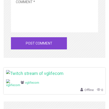
vglifecom
Offline
0