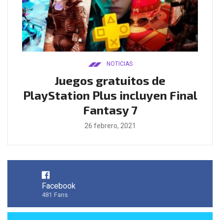
NOTICIAS
ado
Juegos gratuitos de
B
ease
PlayStation Plus incluyen Final
l
Fantasy 7
26 febrero, 2021
Facebook
481
Fans