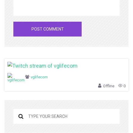
vglifecom
Offline
0