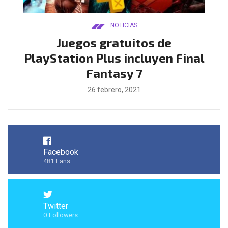
NOTICIAS
ado
Juegos gratuitos de
B
ease
PlayStation Plus incluyen Final
l
Fantasy 7
26 febrero, 2021
Facebook
481
Fans
Twitter
0
Followers