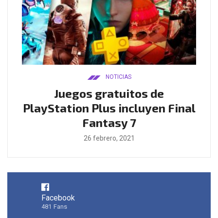
NOTICIAS
ado
Juegos gratuitos de
B
ease
PlayStation Plus incluyen Final
l
Fantasy 7
26 febrero, 2021
Facebook
481
Fans