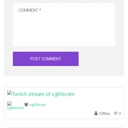
vglifecom
Offline
0