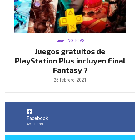
NOTICIAS
ado
Juegos gratuitos de
B
ease
PlayStation Plus incluyen Final
l
Fantasy 7
26 febrero, 2021
Facebook
481
Fans