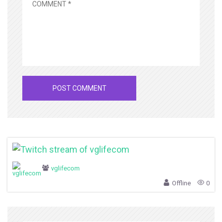
vglifecom
Offline
0