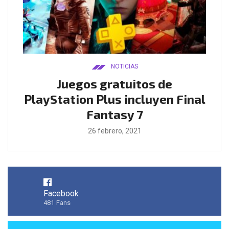
NOTICIAS
ado
Juegos gratuitos de
B
ease
PlayStation Plus incluyen Final
l
Fantasy 7
26 febrero, 2021
Facebook
481
Fans