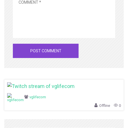
vglifecom
Offline
0