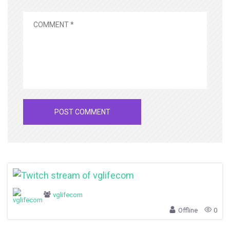
vglifecom
Offline
0