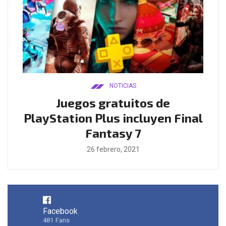
NOTICIAS
ado
Juegos gratuitos de
B
ease
PlayStation Plus incluyen Final
l
Fantasy 7
26 febrero, 2021
Facebook
481
Fans