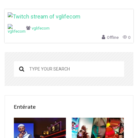
vglifecom
Offline
0
Entérate