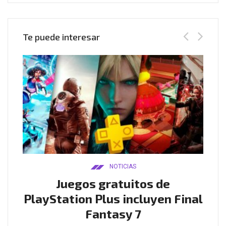
Te puede interesar
NOTICIAS
ado
Juegos gratuitos de
B
ease
PlayStation Plus incluyen Final
l
Fantasy 7