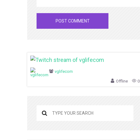
vglifecom
Offline
0