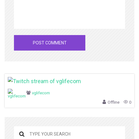
vglifecom
Offline
0