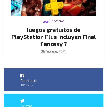
NOTICIAS
ado
Juegos gratuitos de
B
ease
PlayStation Plus incluyen Final
l
Fantasy 7
26 febrero, 2021
Facebook
481
Fans
Twitter