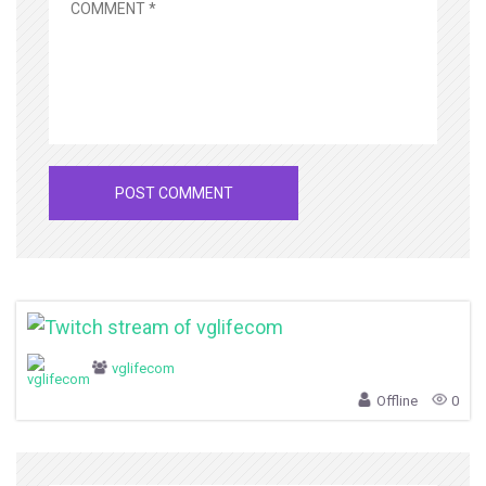
vglifecom
Offline
0