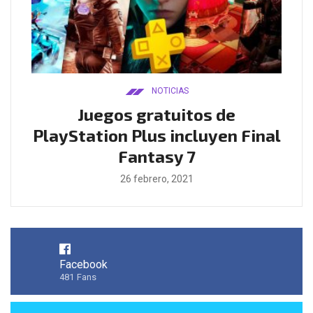
NOTICIAS
ado
Juegos gratuitos de
B
ease
PlayStation Plus incluyen Final
l
Fantasy 7
26 febrero, 2021
Facebook
481
Fans