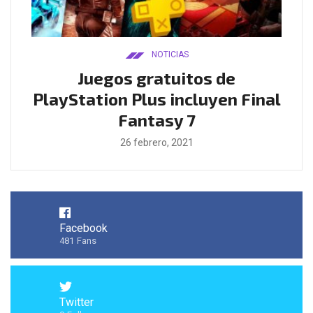
NOTICIAS
ado
Juegos gratuitos de
B
ease
PlayStation Plus incluyen Final
l
Fantasy 7
26 febrero, 2021
Facebook
481
Fans
Twitter