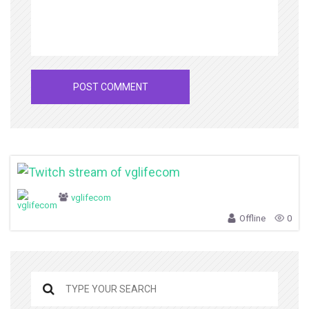
vglifecom
Offline
0