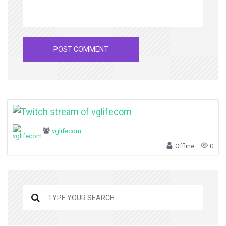
vglifecom
Offline
0