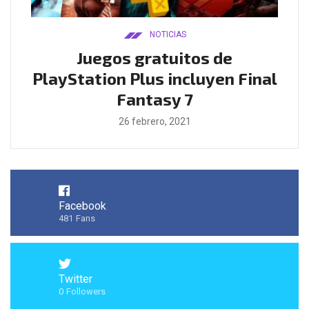
NOTICIAS
ado
Juegos gratuitos de
B
ease
PlayStation Plus incluyen Final
l
Fantasy 7
26 febrero, 2021
Facebook
481
Fans
Twitter
0
Followers