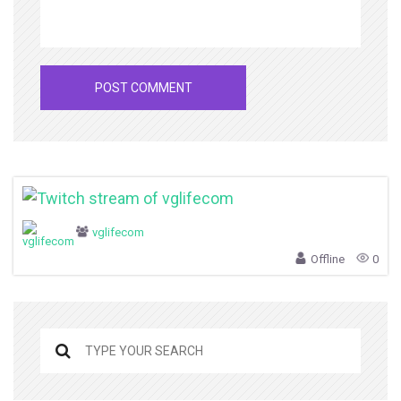
vglifecom
Offline
0