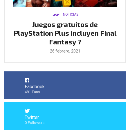
NOTICIAS
ado
Juegos gratuitos de
B
ease
PlayStation Plus incluyen Final
l
Fantasy 7
26 febrero, 2021
Facebook
481
Fans
Twitter
0
Followers