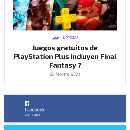
NOTICIAS
ado
Juegos gratuitos de
B
ease
PlayStation Plus incluyen Final
l
Fantasy 7
26 febrero, 2021
Facebook
481
Fans