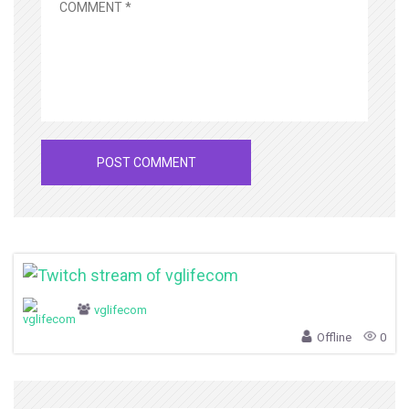
vglifecom
Offline
0