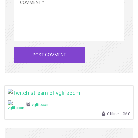
vglifecom
Offline
0