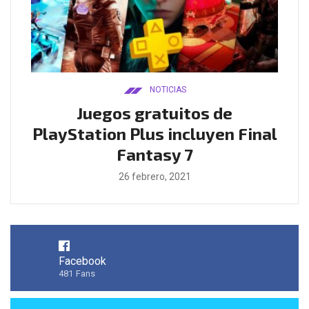
NOTICIAS
ado
Juegos gratuitos de
B
ease
PlayStation Plus incluyen Final
l
Fantasy 7
26 febrero, 2021
Facebook
481
Fans