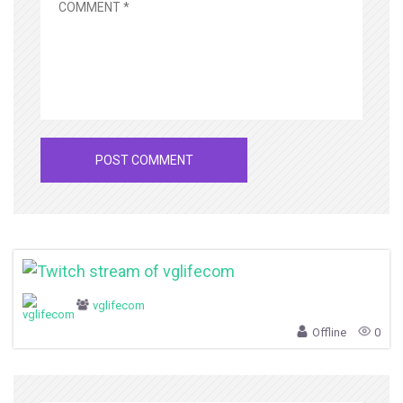
vglifecom
Offline
0