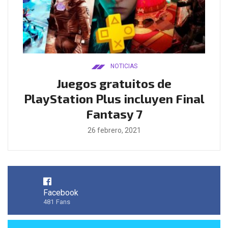
NOTICIAS
ado
Juegos gratuitos de
B
ease
PlayStation Plus incluyen Final
l
Fantasy 7
26 febrero, 2021
Facebook
481
Fans