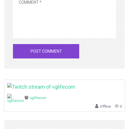
vglifecom
Offline
0