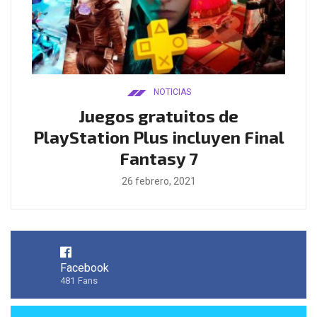
NOTICIAS
ado
Juegos gratuitos de
B
ease
PlayStation Plus incluyen Final
l
Fantasy 7
26 febrero, 2021
Facebook
481
Fans