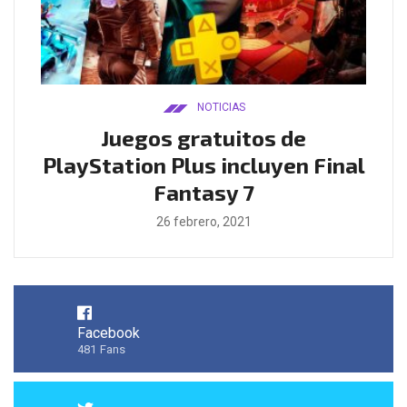
NOTICIAS
ado
Juegos gratuitos de
B
ease
PlayStation Plus incluyen Final
l
Fantasy 7
26 febrero, 2021
Facebook
481
Fans