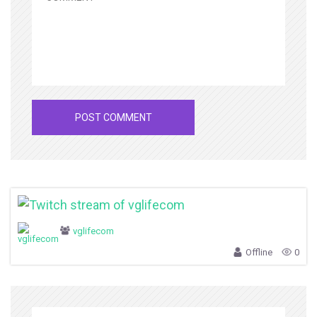
vglifecom
Offline
0