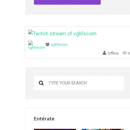
vglifecom
Offline
0
Entérate