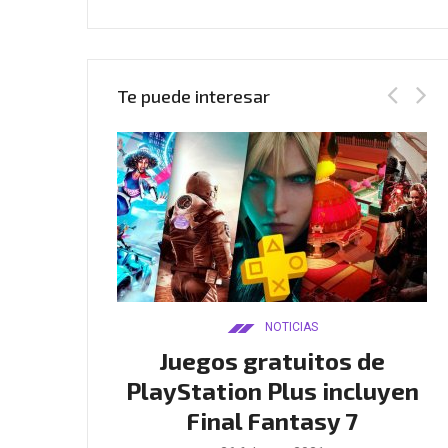
Te puede interesar
AS
NOTICIAS
Twitch
Juegos gratuitos de
B
tar club de
PlayStation Plus incluyen
l
en GTA
Final Fantasy 7