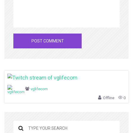
vglifecom
Offline
0