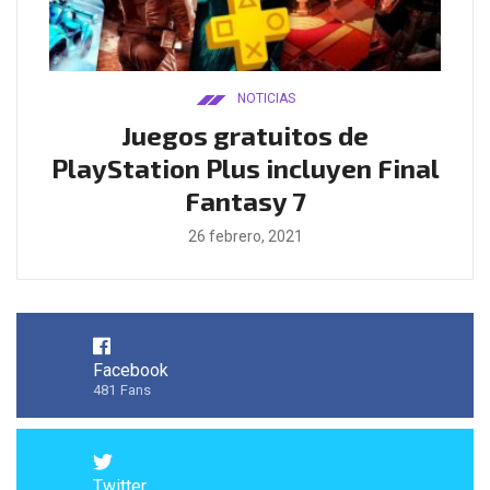
NOTICIAS
ado
Juegos gratuitos de
B
ease
PlayStation Plus incluyen Final
l
Fantasy 7
26 febrero, 2021
Facebook
481
Fans
Twitter