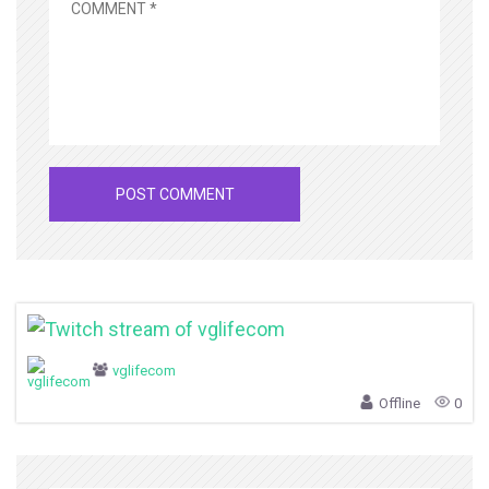
vglifecom
Offline
0