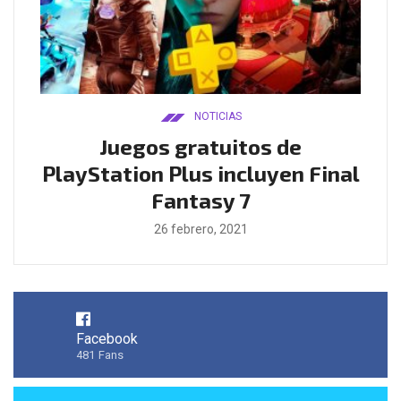
NOTICIAS
ado
Juegos gratuitos de
B
ease
PlayStation Plus incluyen Final
l
Fantasy 7
26 febrero, 2021
Facebook
481
Fans