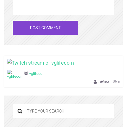
vglifecom
Offline
0