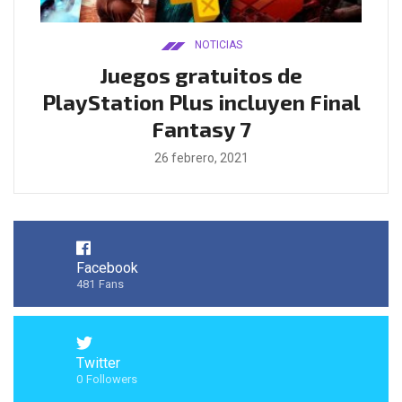
NOTICIAS
ado
Juegos gratuitos de
B
ease
PlayStation Plus incluyen Final
l
Fantasy 7
26 febrero, 2021
Facebook
481
Fans
Twitter
0
Followers