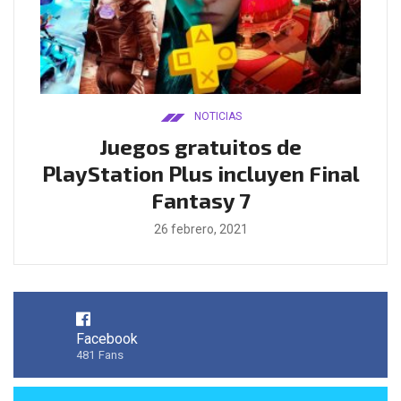
NOTICIAS
ado
Juegos gratuitos de
B
ease
PlayStation Plus incluyen Final
l
Fantasy 7
26 febrero, 2021
Facebook
481
Fans