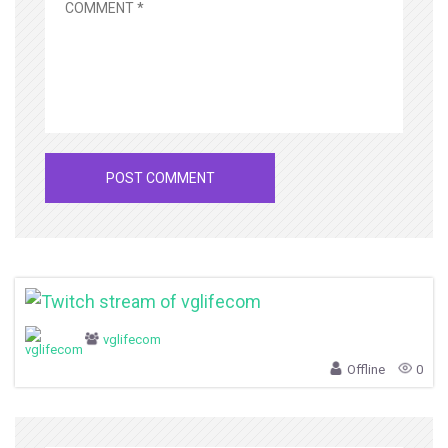
vglifecom
Offline
0