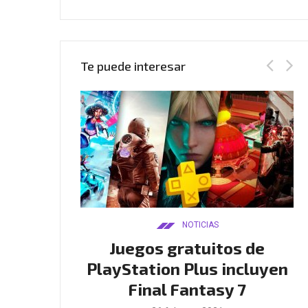
Te puede interesar
AS
NOTICIAS
Twitch
Juegos gratuitos de
B
tar club de
PlayStation Plus incluyen
l
en GTA
Final Fantasy 7