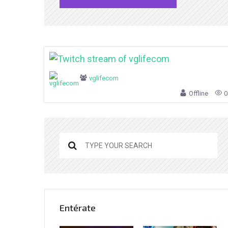
vglifecom
Offline
0
Entérate