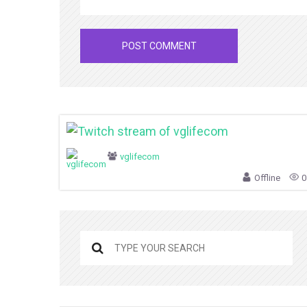
vglifecom
Offline
0