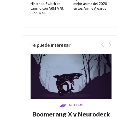
Nintendo Switch en
mejor anime del 2020
camino con ARM A78,
en los Anime Awards
DLSS y 4K
Te puede interesar
AS
NOTICIAS
itos de
Boomerang X y Neurodeck
F