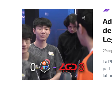
Ad
de
Le
29 se
La P
part
lati