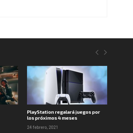
PlayStation regalará juegos por
Valheim
los próximos 4 meses
ventas
24 febrero, 2021
24 febre