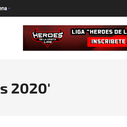
ena
s 2020'