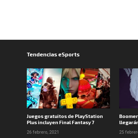
Tendencias eSports
r
Juegos gratuitos de PlayStation
Boomerang X
GTA
Plus incluyen Final Fantasy 7
llegarán a N
26 febrero, 2021
25 febrero, 20