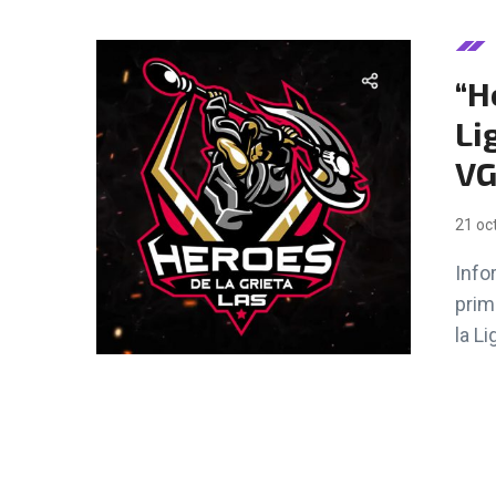
“H
Li
VG
21 oc
Info
prim
la Lig