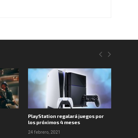
PlayStation regalará juegos por
Valheim lleg
los próximos 4 meses
ventas en 
24 febrero, 2021
24 febrero, 20