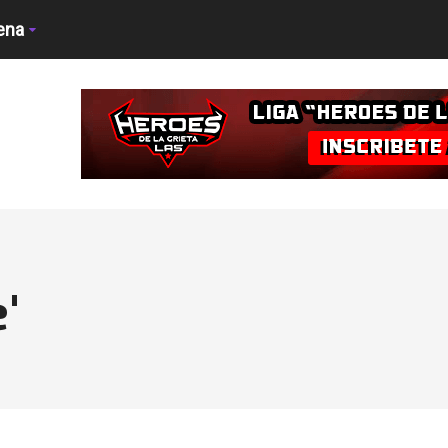
ena
'