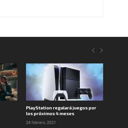
PlayStation regalará juegos por
Valheim
los próximos 4 meses
ventas
24 febrero, 2021
24 febre