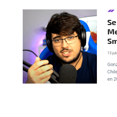
Se
Me
Sm
13 jul
Gonz
Chil
en 2