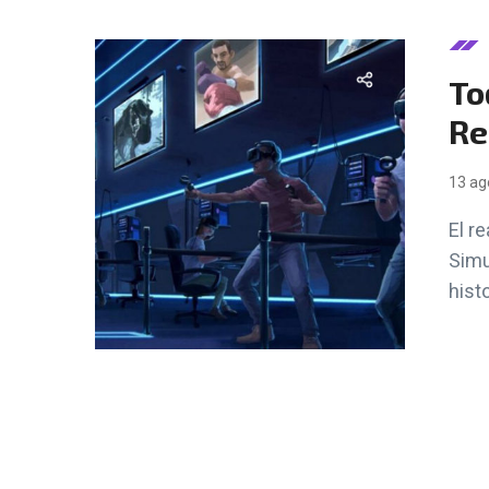
To
Re
13 ag
El r
Simu
hist