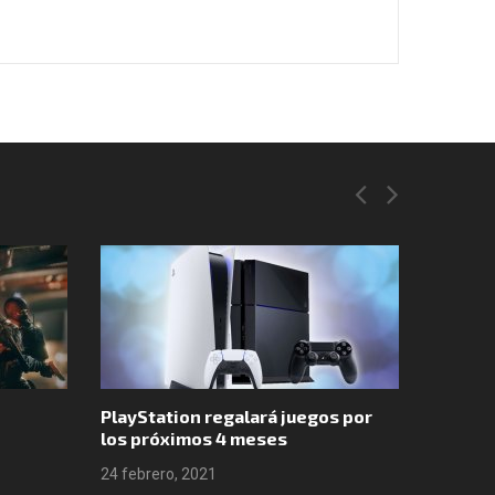
PlayStation regalará juegos por
Valheim
los próximos 4 meses
ventas
24 febrero, 2021
24 febre