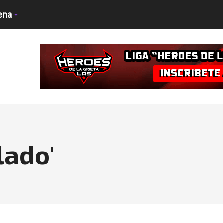
ena
lado'