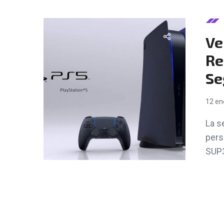
Ve
Re
Se
12 en
La s
pers
SUP3