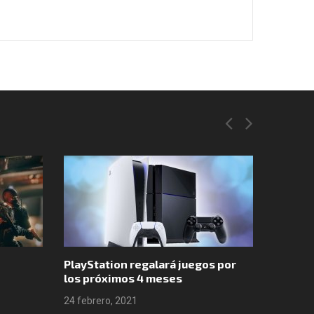
PlayStation regalará juegos por
Valheim
los próximos 4 meses
ventas
24 febrero, 2021
24 febre