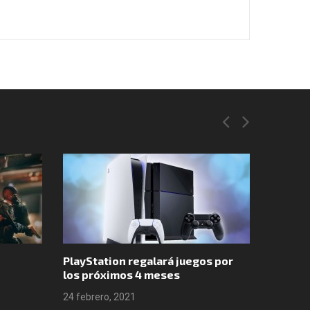
PlayStation regalará juegos por
Valheim
los próximos 4 meses
ventas
24 febrero, 2021
24 febre