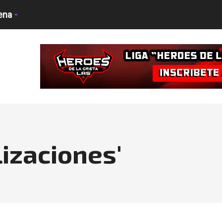
ena
lizaciones'