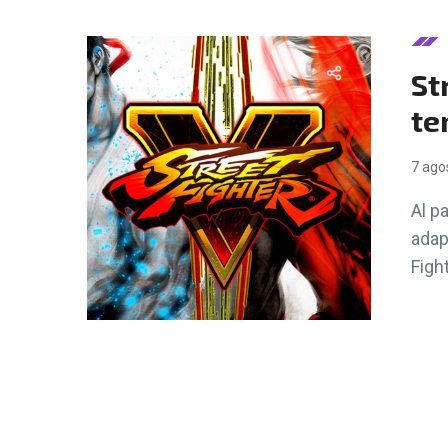
St
te
7 ago
Al p
adap
Fight